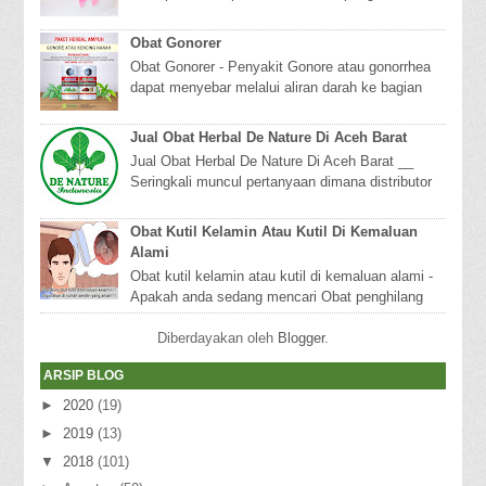
berbagai jenis penyakit kanker termasuk kanker
payud...
Obat Gonorer
Obat Gonorer - Penyakit Gonore atau gonorrhea
dapat menyebar melalui aliran darah ke bagian
tubuh lainnya, terutama kulit dan persendian. W...
Jual Obat Herbal De Nature Di Aceh Barat
Jual Obat Herbal De Nature Di Aceh Barat __
Seringkali muncul pertanyaan dimana distributor
obat de nature yang asli? khususnya anda yang
s...
Obat Kutil Kelamin Atau Kutil Di Kemaluan
Alami
Obat kutil kelamin atau kutil di kemaluan alami -
Apakah anda sedang mencari Obat penghilang
kutil di kemaluan tepat sekali anda mengunjung...
Diberdayakan oleh
Blogger
.
ARSIP BLOG
►
2020
(19)
►
2019
(13)
▼
2018
(101)