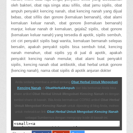
Penyakit Kencing Keluar Nanah
oleh bakteri, obat raja singa atau sifilis, obat jamu sipilis, obat
http://herbal-helath-
ampuh penyakit kencing nanah, obat kencing nanah yang dijual
carebjjydnpftu.blogspot.com/2018/04/penyakit-kencing-nanah-
bebas, obat sifilis dan gonore (kemaluan bernanah), obat alami
disebabkan-oleh.html
kemaluan keluar nanah, obat gonore (kemaluan bernanah)
http://obatherbaldenature456.blogspot.com/2018/06/tanaman-
manjur, keluar nanah dr kemaluan, gejala2 sipilis, obat gonore
obat-gonore-kemaluan-keluar.html
(kemaluan keluar nanah) yang tersedia di apotik, sipilis sembuh,
http://denature201.bravesites.com/entries/general/cara-cepat-
ciri ciri penyakit sipilis bagi wanita, kemaluan bernanah selepas
mengobati-kencing-nanah-wanita
bersalin, apakah penyakit sipilis bisa sembuh total, kencing
http://herbalviagra0.blogspot.com/2018/04/obat-gonore-
nanah menahun, obat sipilis yg di jual di apotik, apakah
kemaluan-keluar-nanah.html
penyakit kencing nanah menular, obat alami buat penyakit
http://heritage-homeschooling.blogspot.com/2018/04/wwwobat-
sipilis, kencing nanah obat antibiotik, obat herbal untuk gonore
gonore-kencing-nanahcom.html
(kencing nanah), nama obat sipilis di apotik anjuran dokter
http://backroadlight.blogspot.com/2017/03/nama-obat-kencing-
nanah-pada-pria-di.html
Anda sedang membaca artikel tentang
Obat Herbal Untuk Mengobati
http://keighttee.blogspot.com/2018/06/obat-gonore-kemaluan-
Kencing Nanah
di
ObatHerbalAmpuh
dan bila berkenan Anda bisa
bernanah-yg-dijual.html
share artikel
Obat Herbal Untuk Mengobati Kencing Nanah
ini dengan
obat penyakit gonore yang dijual di apotik
tombol share di bawah. Bila Anda bermaksud COPAS artikel
Obat Herbal
http://keighttee.blogspot.com/2018/06/obat-gonorrhea-kencing-
Untuk Mengobati Kencing Nanah
untuk diposting di blog Anda, mohon
nanah.html
untuk meletakkan link
Obat Herbal Untuk Mengobati Kencing Nanah
http://adam-corolla4232.blogspot.com/2018/06/obat-gonore-
sebagai Sumbernya dengan mengcopy kode di bawah ini.
jakarta.html