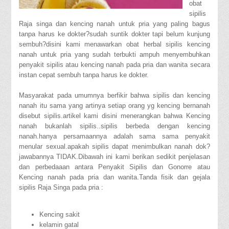
obat
sipilis
Raja singa dan kencing nanah untuk pria yang paling bagus
tanpa harus ke dokter?sudah suntik dokter tapi belum kunjung
sembuh?disini kami menawarkan obat herbal sipilis kencing
nanah untuk pria yang sudah terbukti ampuh menyembuhkan
penyakit sipilis atau kencing nanah pada pria dan wanita secara
instan cepat sembuh tanpa harus ke dokter.
Masyarakat pada umumnya berfikir bahwa sipilis dan kencing
nanah itu sama yang artinya setiap orang yg kencing bernanah
disebut sipilis.artikel kami disini menerangkan bahwa Kencing
nanah bukanlah sipilis..sipilis berbeda dengan kencing
nanah.hanya persamaannya adalah sama sama penyakit
menular sexual.apakah sipilis dapat menimbulkan nanah dok?
jawabannya TIDAK.Dibawah ini kami berikan sedikit penjelasan
dan perbedaaan antara Penyakit Sipilis dan Gonorre atau
Kencing nanah pada pria dan wanita.Tanda fisik dan gejala
sipilis Raja Singa pada pria :
Kencing sakit
kelamin gatal