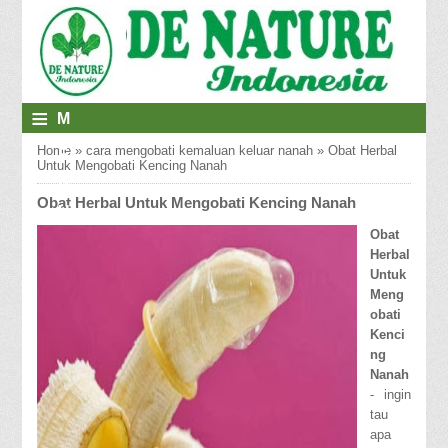
≡
M
E
Home
»
cara mengobati kemaluan keluar nanah
»
Obat Herbal
Untuk Mengobati Kencing Nanah
N
Obat Herbal Untuk Mengobati Kencing Nanah
U
Obat
Herbal
Untuk
Meng
obati
Kenci
ng
Nanah
- ingin
tau
apa