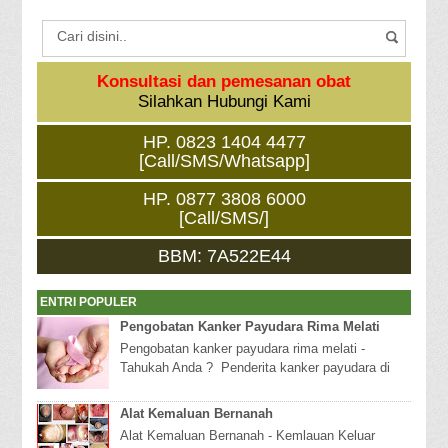
Konsultasi dan pemesanan obat
Silahkan Hubungi Kami
HP. 0823 1404 4477
[Call/SMS/Whatsapp]
HP. 0877 3808 6000
[Call/SMS/]
BBM: 7A522E44
ENTRI POPULER
Pengobatan Kanker Payudara Rima Melati
Pengobatan kanker payudara rima melati -
Tahukah Anda ? Penderita kanker payudara di
Indonesia mencapai sekitar 40 kasus setiap
100.000 pe...
Alat Kemaluan Bernanah
Alat Kemaluan Bernanah - Kemlauan Keluar