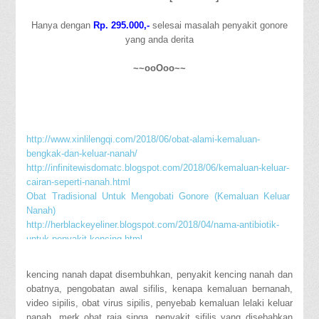
Hanya dengan
Rp. 295.000,-
selesai masalah penyakit gonore
yang anda derita
~~ooOoo~~
http://www.xinlilengqi.com/2018/06/obat-alami-kemaluan-
bengkak-dan-keluar-nanah/
http://infinitewisdomatc.blogspot.com/2018/06/kemaluan-keluar-
cairan-seperti-nanah.html
Obat Tradisional Untuk Mengobati Gonore (Kemaluan Keluar
Nanah)
http://herblackeyeliner.blogspot.com/2018/04/nama-antibiotik-
untuk-penyakit-kencing.html
Nama Obat Gonore
https://sehatselalu003.tumblr.com/post/174258277694/cara-
kencing nanah dapat disembuhkan, penyakit kencing nanah dan
tradisional-mengobati-penyakit-kencing-nanah
obatnya, pengobatan awal sifilis, kenapa kemaluan bernanah,
http://www.sdmzgs.com/cara-menghilangkan-benjolan-ambeien-
video sipilis, obat virus sipilis, penyebab kemaluan lelaki keluar
secara-tradisional-tanpa-operasi.html
nanah, merk obat raja singa, penyakit sifilis yang disebabkan