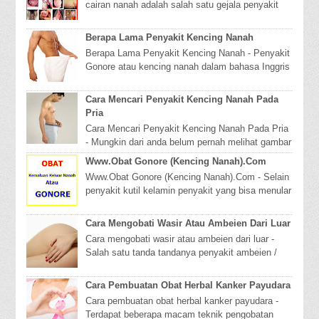
cairan nanah adalah salah satu gejala penyakit
kelamin yang di sebut penyakit gonore. Saya
sedikit...
Berapa Lama Penyakit Kencing Nanah
Berapa Lama Penyakit Kencing Nanah - Penyakit
Gonore atau kencing nanah dalam bahasa Inggris
di sebut dengan gonorrhea atau gonorrhoea adal...
Cara Mencari Penyakit Kencing Nanah Pada
Pria
Cara Mencari Penyakit Kencing Nanah Pada Pria
- Mungkin dari anda belum pernah melihat gambar
seorang yang terkena penyakit gonore atau ken...
Www.Obat Gonore (Kencing Nanah).Com
Www.Obat Gonore (Kencing Nanah).Com - Selain
penyakit kutil kelamin penyakit yang bisa menular
yaitu penyakit gonore. Penyakit gonore merup...
Cara Mengobati Wasir Atau Ambeien Dari Luar
Cara mengobati wasir atau ambeien dari luar -
Salah satu tanda tandanya penyakit ambeien /
wasir (Hemoroid) adalah keluarnya darah setelah
...
Cara Pembuatan Obat Herbal Kanker Payudara
Cara pembuatan obat herbal kanker payudara -
Terdapat beberapa macam teknik pengobatan