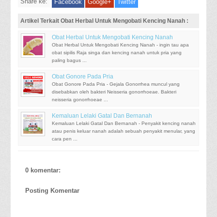
Share ke:
Facebook
Google+
Twitter
Artikel Terkait Obat Herbal Untuk Mengobati Kencing Nanah :
Obat Herbal Untuk Mengobati Kencing Nanah
Obat Herbal Untuk Mengobati Kencing Nanah - ingin tau apa
obat sipilis Raja singa dan kencing nanah untuk pria yang
paling bagus ...
Obat Gonore Pada Pria
Obat Gonore Pada Pria - Gejala Gonorrhea muncul yang
disebabkan oleh bakteri Neisseria gonorrhoeae. Bakteri
neisseria gonorrhoeae ...
Kemaluan Lelaki Gatal Dan Bernanah
Kemaluan Lelaki Gatal Dan Bernanah - Penyakit kencing nanah
atau penis keluar nanah adalah sebuah penyakit menular, yang
cara pen ...
0 komentar:
Posting Komentar